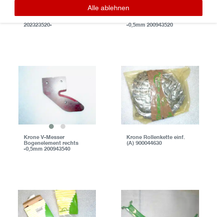
Alle ablehnen
Krone Nachrüstsatz
Krone V-Messer
Hochschnittkufe
Stufenelement rechts
202323520-
-0,5mm 200943520
Krone V-Messer
Krone Rollenkette einf.
Bogenelement rechts
(A) 900044630
-0,5mm 200943540