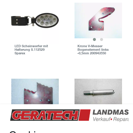
LED Scheinwerfer mit
Krone V-Messer
Halterung S.112529
Bogenelement links
Sparex
-0,5mm 200943550
Krone V-Messer
Krone Achsbolzen 30 x
Stufenelement links
209 DT 200430502
-0,5mm 200943530