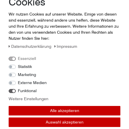
Cookies
Wir nutzen Cookies auf unserer Website. Einige von diesen
sind essenziell, während andere uns helfen, diese Website
und Ihre Erfahrung zu verbessern. Weitere Informationen zu
den von uns verwendeten Cookies und Ihren Rechten als
Nutzer finden Sie hier:
Daten­schutz­erklärung
Impressum
Essenziell
Krone Führungsschiene
Fransgard Kraftband 2-
Statistik
innen 200960560
SPB(6002) 2440ld
270205600G
Marketing
Externe Medien
Funktional
Weitere Einstellungen
Alle akzeptieren
Auswahl akzeptieren