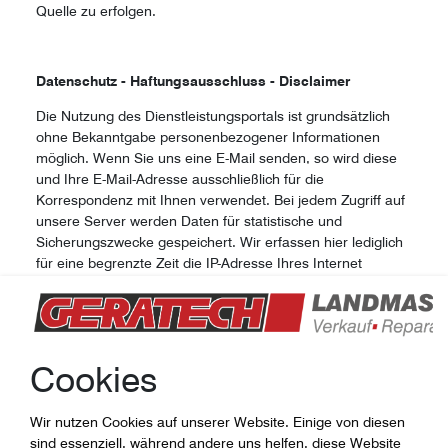
Quelle zu erfolgen.
Datenschutz - Haftungsausschluss - Disclaimer
Die Nutzung des Dienstleistungsportals ist grundsätzlich
ohne Bekanntgabe personenbezogener Informationen
möglich. Wenn Sie uns eine E-Mail senden, so wird diese
und Ihre E-Mail-Adresse ausschließlich für die
Korrespondenz mit Ihnen verwendet. Bei jedem Zugriff auf
unsere Server werden Daten für statistische und
Sicherungszwecke gespeichert. Wir erfassen hier lediglich
für eine begrenzte Zeit die IP-Adresse Ihres Internet
Service Providers, Datum und Uhrzeit sowie die Website,
die Sie bei uns besuchen. Diese Daten werden
ausschließlich zur Verbesserung unseres Internetdienstes
genutzt und nicht auf Sie zurückführbar ausgewertet. Wir
Cookies
behalten uns das Recht vor, im Falle von schweren
Verstößen gegen unsere Nutzungsbedingungen und bei
unzulässigen Zugriffen bzw. Zugriffsversuchen auf unsere
Wir nutzen Cookies auf unserer Website. Einige von diesen
Server unter Zuhilfenahme einzelner Datensätze eine
sind essenziell, während andere uns helfen, diese Website