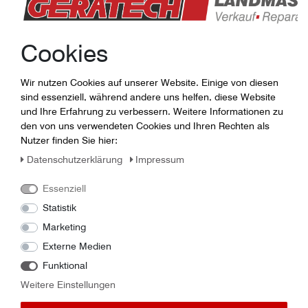
Verbindungsserver-Standort Deutschland
Cookies
An der Vermittlung der Verbindung sind ausschließlich
gesicherte und authentifizierte Verbindungsserver in
Deutschland beteiligt.
Wir nutzen Cookies auf unserer Website. Einige von diesen
sind essenziell, während andere uns helfen, diese Website
und Ihre Erfahrung zu verbessern. Weitere Informationen zu
den von uns verwendeten Cookies und Ihren Rechten als
Nutzer finden Sie hier:
Daten­schutz­erklärung
Impressum
Essenziell
Statistik
Aufzeichnungsprotokoll
Marketing
Bei der PROFI-Version kann die Fernwartung
Externe Medien
dokumentiert werden. Protokolliert wird Beginn und
Funktional
Ende, Teilnehmer und Steuerung. Optional
dokumentiert ein Video die Fernwartung und speichert
Weitere Einstellungen
es auf Ihrem Rechner ab.