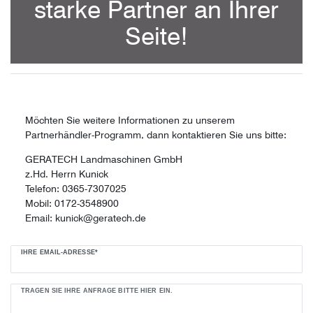
starke Partner an Ihrer
Seite!
Möchten Sie weitere Informationen zu unserem
Partnerhändler-Programm, dann kontaktieren Sie uns bitte:
GERATECH Landmaschinen GmbH
z.Hd. Herrn Kunick
Telefon: 0365-7307025
Mobil: 0172-3548900
Email: kunick@geratech.de
Ceres::Template.mailFormHoneypotLabel
IHRE EMAIL-ADRESSE*
TRAGEN SIE IHRE ANFRAGE BITTE HIER EIN.