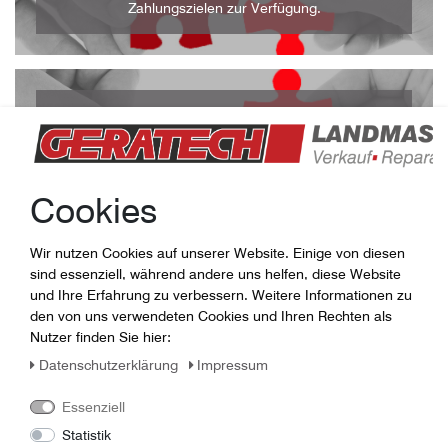
Zahlungszielen zur Verfügung.
Gebrauchttechnik I
Vermarktung Ihrer Gebrauchttechnik in unserem
internationalen Newsletter.
Cookies
Wir nutzen Cookies auf unserer Website. Einige von diesen
Gebrauchttechnik II
sind essenziell, während andere uns helfen, diese Website
und Ihre Erfahrung zu verbessern. Weitere Informationen zu
Aufnahme Ihrer Gebrauchttechnik in unseren
den von uns verwendeten Cookies und Ihren Rechten als
Webshop.
Nutzer finden Sie hier:
Daten­schutz­erklärung
Impressum
Essenziell
Gebrauchttechnik III
Statistik