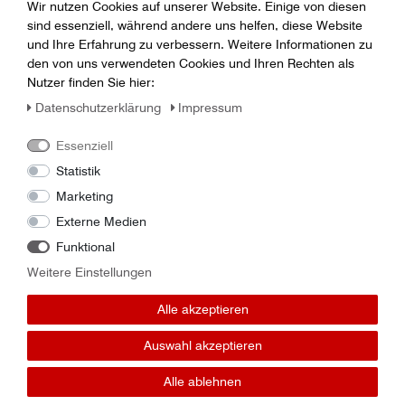
Wir nutzen Cookies auf unserer Website. Einige von diesen
sind essenziell, während andere uns helfen, diese Website
und Ihre Erfahrung zu verbessern. Weitere Informationen zu
Ölfilter H2XKA2, Nissan
15208-40L00
den von uns verwendeten Cookies und Ihren Rechten als
Nutzer finden Sie hier:
Daten­schutz­erklärung
Impressum
Essenziell
Haben Sie Fragen rund um
Statistik
das Thema Zubehör und
Marketing
Teile?
Externe Medien
Funktional
Hier finden sie neuwertige und gebrauchte Agrar-
Ersatzteile bekannter Hersteller. Alle Artikel sind in hoher
Weitere Einstellungen
Qualität und gutem Zustand sofort verfügbar. Wir liefern
schnell, aber Sie können uns auch in unserer
Alle akzeptieren
Geschäftsstelle in Gera besuchen kommen und Ihre Käufe
direkt hier abholen. Bei uns finden Sie Artikel von CASE,
Auswahl akzeptieren
Accord, Niemeyer, Vogel & Noot sowie vielen weiteren
Anbietern. Wenn Sie also Ersatzteile für Ihren Pflug,
Alle ablehnen
Traktor, Ihr Güllefass oder allen Arten von Landmaschinen