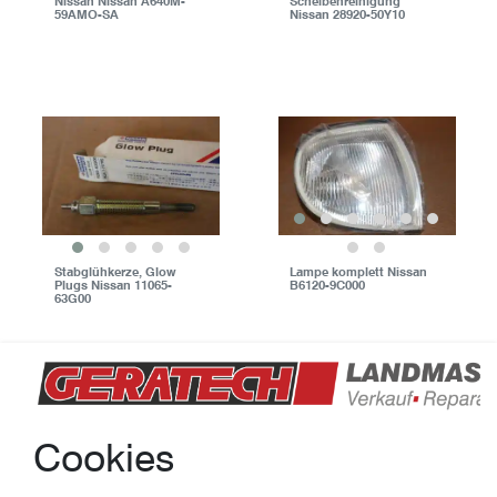
Nissan Nissan A640M-
Scheibenreinigung
59AMO-SA
Nissan 28920-50Y10
Stabglühkerze, Glow
Lampe komplett Nissan
Plugs Nissan 11065-
B6120-9C000
63G00
Cookies