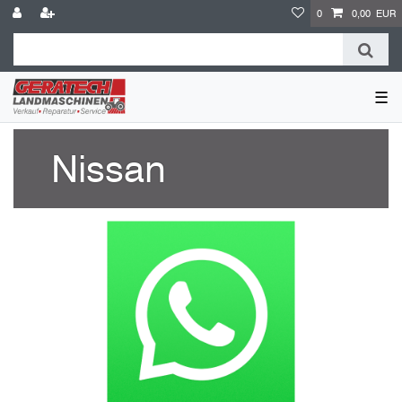
0
0,00 EUR
☰
Nissan