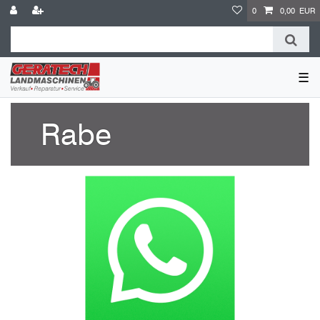
0
0,00 EUR
☰
Rabe