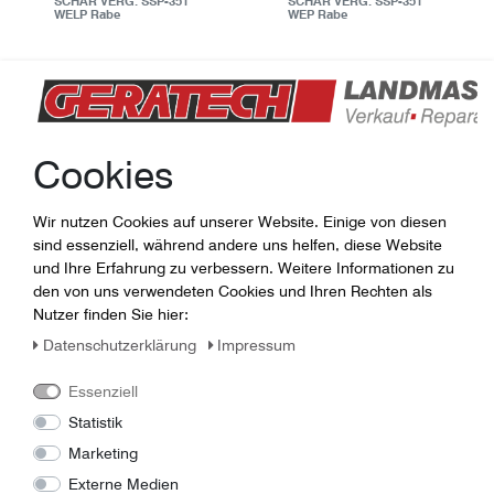
SCHAR VERG. SSP-351
SCHAR VERG. SSP-351
WELP Rabe
WEP Rabe
Haben Sie Fragen rund um
das Thema Zubehör und
Cookies
Teile?
Wir nutzen Cookies auf unserer Website. Einige von diesen
Hier finden sie neuwertige und gebrauchte Agrar-
sind essenziell, während andere uns helfen, diese Website
Ersatzteile bekannter Hersteller. Alle Artikel sind in hoher
und Ihre Erfahrung zu verbessern. Weitere Informationen zu
Qualität und gutem Zustand sofort verfügbar. Wir liefern
den von uns verwendeten Cookies und Ihren Rechten als
schnell, aber Sie können uns auch in unserer
Nutzer finden Sie hier:
Geschäftsstelle in Gera besuchen kommen und Ihre Käufe
Daten­schutz­erklärung
Impressum
direkt hier abholen. Bei uns finden Sie Artikel von CASE,
Accord, Niemeyer, Vogel & Noot sowie vielen weiteren
Essenziell
Anbietern. Wenn Sie also Ersatzteile für Ihren Pflug,
Traktor, Ihr Güllefass oder allen Arten von Landmaschinen
Statistik
suchen, helfen wir Ihnen gern weiter.
Marketing
Unseren Ansprechpartner erreichen Sie hier:
direkter
Externe Medien