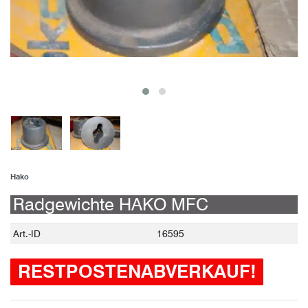
Hako
Radgewichte HAKO MFC
Technisches
Wert
Art.-ID
16595
Merkmal
RESTPOSTENABVERKAUF!