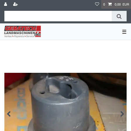
0
0,00 EUR
☰