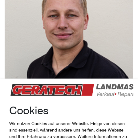
Johannes Köhler
Cookies
koehler@geratech.de
Tel.: 0170-9766162
Wir nutzen Cookies auf unserer Website. Einige von diesen
Verkaufsberater PLZ: 04, 07, 08
sind essenziell, während andere uns helfen, diese Website
und Ihre Erfahrung zu verbessern. Weitere Informationen zu