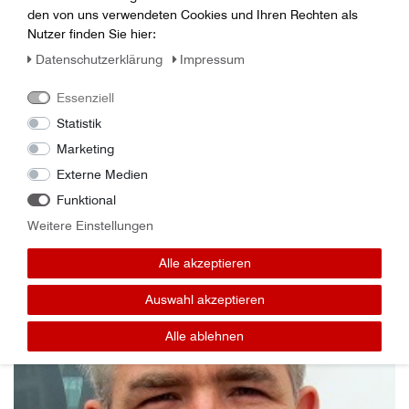
den von uns verwendeten Cookies und Ihren Rechten als
Nutzer finden Sie hier:
Daten­schutz­erklärung
Impressum
Kontakt Service-Personal
Essenziell
Statistik
Bei technischen Fragen wende dich an
Marketing
unser
Externe Medien
Service-Personal:
Funktional
Weitere Einstellungen
Alle akzeptieren
Auswahl akzeptieren
Alle ablehnen