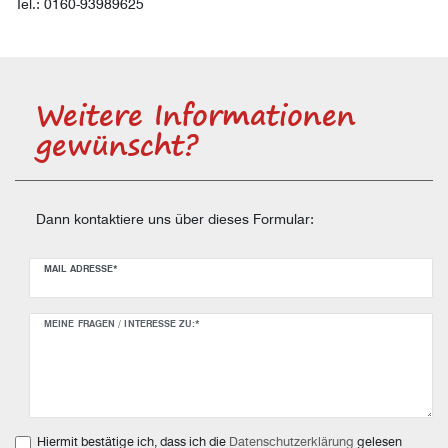
Tel.: 0160-93989625
Weitere Informationen
gewünscht?
Dann kontaktiere uns über dieses Formular:
Ceres::Template.mailFormHoneypotLabel
MAIL ADRESSE*
MEINE FRAGEN / INTERESSE ZU:*
Hiermit bestätige ich, dass ich die
Daten­schutz­erklärung
gelesen