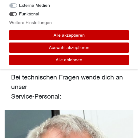
Externe Medien
koehler@geratech.de
Funktional
Tel.: 0170-9766162
Weitere Einstellungen
Verkaufsberater PLZ: 04, 07, 08
Alle akzeptieren
Auswahl akzeptieren
Kontakt Service-Personal
Alle ablehnen
Bei technischen Fragen wende dich an
unser
Service-Personal: