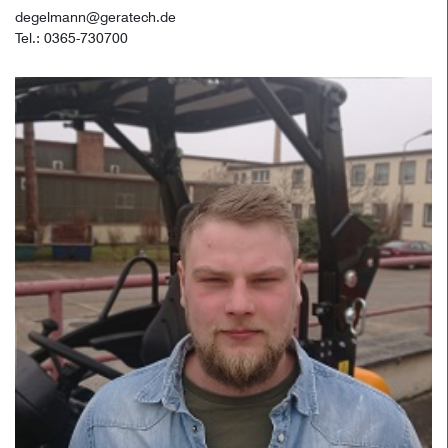
degelmann@geratech.de
Tel.: 0365-730700