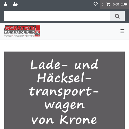
0
0,00 EUR
☰
Lade- und
Häcksel-
transport-
wagen
von Krone