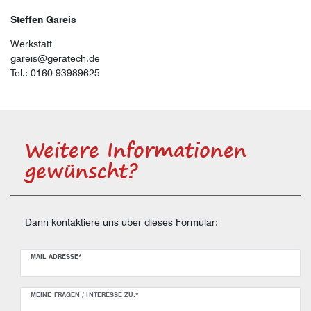
Steffen Gareis
Werkstatt
gareis@geratech.de
Tel.: 0160-93989625
Weitere Informationen
gewünscht?
Dann kontaktiere uns über dieses Formular:
Ceres::Template.mailFormHoneypotLabel
MAIL ADRESSE*
MEINE FRAGEN / INTERESSE ZU:*