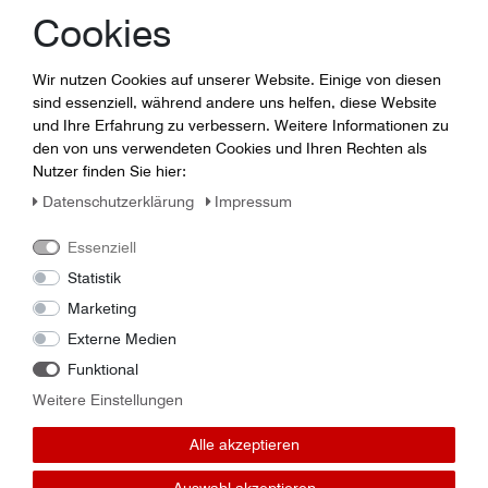
Cookies
schnell, aber Sie können uns auch in unserer
Geschäftsstelle in Gera besuchen kommen und Ihre Käufe
direkt hier abholen. Bei uns finden Sie Artikel von CASE,
Wir nutzen Cookies auf unserer Website. Einige von diesen
Accord, Niemeyer, Vogel & Noot sowie vielen weiteren
sind essenziell, während andere uns helfen, diese Website
Anbietern. Wenn Sie also Ersatzteile für Ihren Pflug,
und Ihre Erfahrung zu verbessern. Weitere Informationen zu
Traktor, Ihr Güllefass oder allen Arten von Landmaschinen
den von uns verwendeten Cookies und Ihren Rechten als
suchen, helfen wir Ihnen gern weiter.
Nutzer finden Sie hier:
Unseren Ansprechpartner erreichen Sie hier:
direkter
Daten­schutz­erklärung
Impressum
Kontakt
Essenziell
Statistik
Marketing
Externe Medien
Funktional
Weitere Einstellungen
Folge uns auf:
Alle akzeptieren
Auswahl akzeptieren