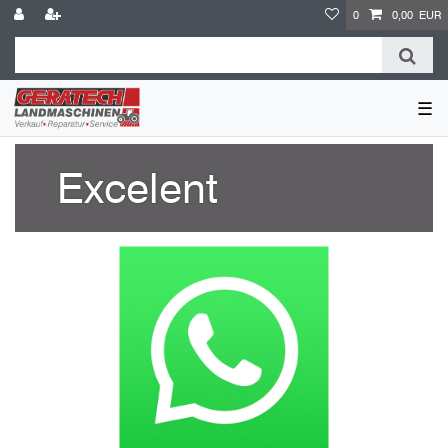
0
0,00 EUR
☰
Excelent