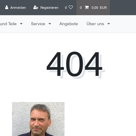
Anmelden
Registrieren
0
0
0,00 EUR
und Teile
Service
Angebote
Über uns
404