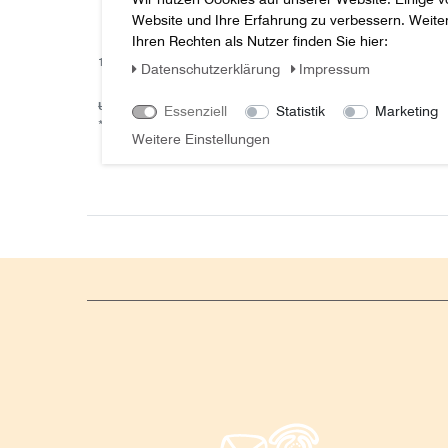
Website und Ihre Erfahrung zu verbessern. Weit
Ihren Rechten als Nutzer finden Sie hier:
1-34-184-042 KABINENFILTER Case IH
0605006
Daten­schutz­erklärung
Impressum
27,95 € *
72,45
UVP 38,58 €
Essenziell
Statistik
Marketing
*
zzgl. ge
*
zzgl. ges. MwSt.
zzgl.
Versandkosten
Weitere Einstellungen