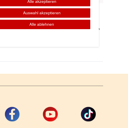
Alle akzeptieren
Auswahl akzeptieren
met
2853552 SENSOR Case IH
Alle ablehnen
78,66 € *
UVP 107,01 €
*
zzgl. ges. MwSt.
zzgl.
Versandkosten