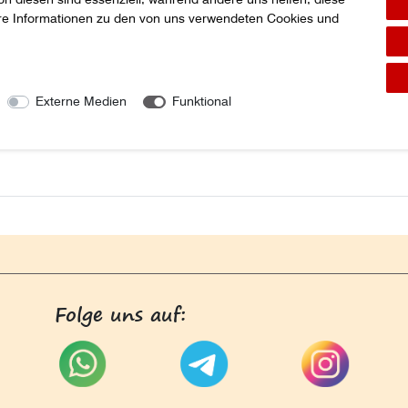
ere Informationen zu den von uns verwendeten Cookies und
96 LAGERGEHÄUSE Case IH
9001893 FEDERHALTER LACKIERT Far
 € *
20,99 € *
Externe Medien
Funktional
s. MwSt.
zzgl.
Versandkosten
*
zzgl. ges. MwSt.
zzgl.
Versandkosten
Folge uns auf: