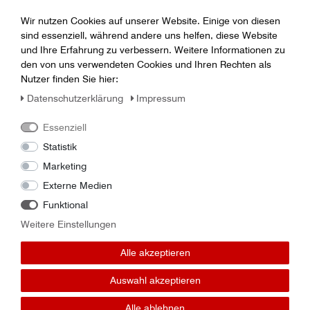
Wir nutzen Cookies auf unserer Website. Einige von diesen
sind essenziell, während andere uns helfen, diese Website
und Ihre Erfahrung zu verbessern. Weitere Informationen zu
Hiermit bestätige ich, dass ich die
Daten­schutz­erklärung
*
den von uns verwendeten Cookies und Ihren Rechten als
gelesen habe.
Nutzer finden Sie hier:
Fragen abschicken
Daten­schutz­erklärung
Impressum
Essenziell
Statistik
Marketing
Externe Medien
Funktional
Folge uns auf:
Weitere Einstellungen
Alle akzeptieren
Auswahl akzeptieren
Alle ablehnen