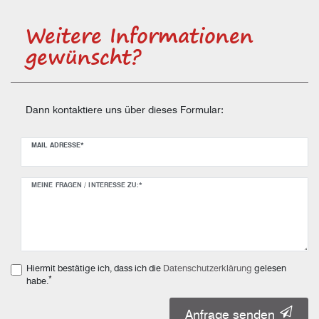
Weitere Informationen
gewünscht?
Dann kontaktiere uns über dieses Formular:
Ceres::Template.mailFormHoneypotLabel
MAIL ADRESSE*
MEINE FRAGEN / INTERESSE ZU:*
Hiermit bestätige ich, dass ich die
Daten­schutz­erklärung
gelesen
*
habe.
Anfrage senden