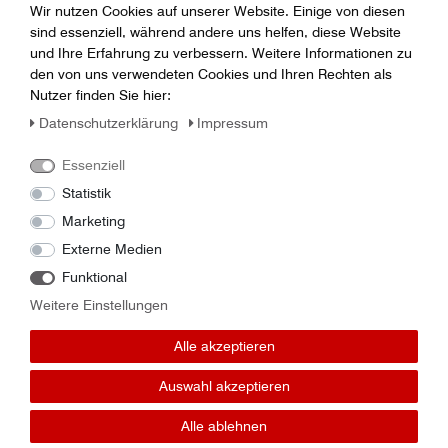
Wir nutzen Cookies auf unserer Website. Einige von diesen
sind essenziell, während andere uns helfen, diese Website
und Ihre Erfahrung zu verbessern. Weitere Informationen zu
den von uns verwendeten Cookies und Ihren Rechten als
Nutzer finden Sie hier:
Daten­schutz­erklärung
Impressum
Essenziell
Statistik
Marketing
Wir sind für dich da!
Externe Medien
Funktional
Weitere Einstellungen
webshop@geratech.de
Telefon:
0365 - 730700
Alle akzeptieren
Auswahl akzeptieren
Montag - Freitag: 07:00 Uhr - 17:00 Uhr
Alle ablehnen
Samstag und Sonntag Rufbereitschaft: