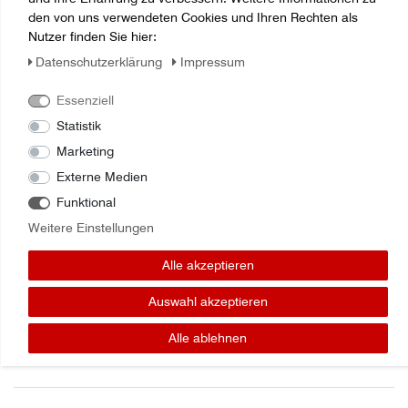
den von uns verwendeten Cookies und Ihren Rechten als
Nutzer finden Sie hier:
Daten­schutz­erklärung
Impressum
Essenziell
Statistik
Zuletzt angesehene Artikel:
Marketing
Krone Filter RD. 457 9403070
Externe Medien
Funktional
Weitere Einstellungen
Alle akzeptieren
Auswahl akzeptieren
Alle ablehnen