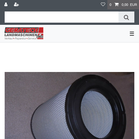
0
0,00 EUR
☰