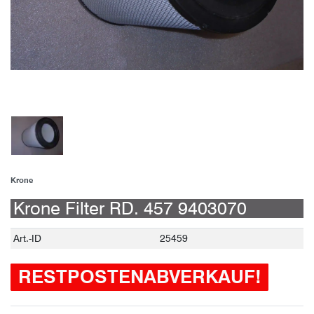
Krone
Krone Filter RD. 457 9403070
Technisches
Wert
Art.-ID
25459
Merkmal
RESTPOSTENABVERKAUF!