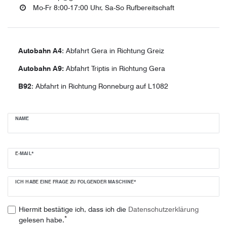
Mo-Fr 8:00-17:00 Uhr, Sa-So Rufbereitschaft
Autobahn A4
: Abfahrt Gera in Richtung Greiz
Autobahn A9:
Abfahrt Triptis in Richtung Gera
B92
: Abfahrt in Richtung Ronneburg auf L1082
Ceres::Template.mailFormHoneypotLabel
NAME
E-MAIL*
ICH HABE EINE FRAGE ZU FOLGENDER MASCHINE*
Hiermit bestätige ich, dass ich die
Daten­schutz­erklärung
*
gelesen habe.