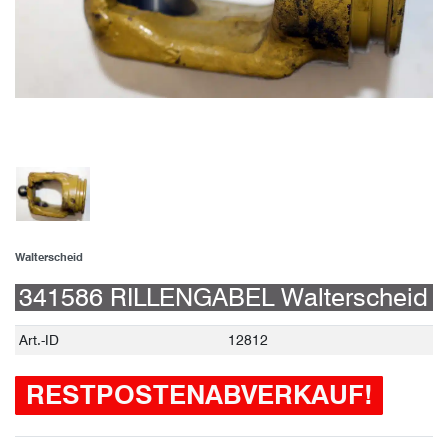
Walterscheid
341586 RILLENGABEL Walterscheid
Technisches
Wert
Art.-ID
12812
Merkmal
RESTPOSTENABVERKAUF!