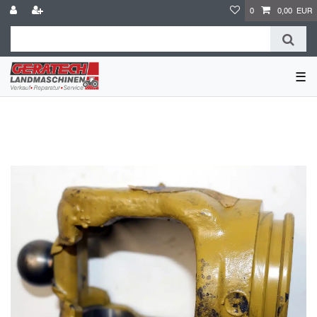
0
0,00 EUR
☰