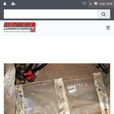
0
0,00 EUR
☰