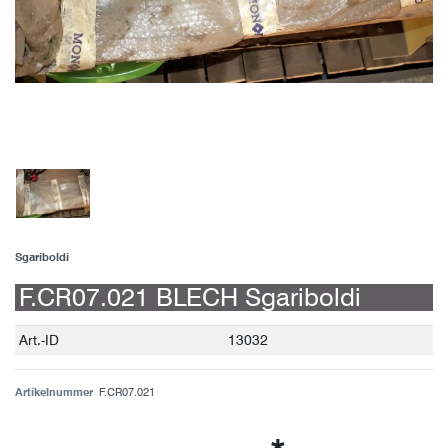
Sgariboldi
F.CR07.021 BLECH Sgariboldi
Technisches
Wert
Art.-ID
13032
Merkmal
Artikelnummer
F.CR07.021