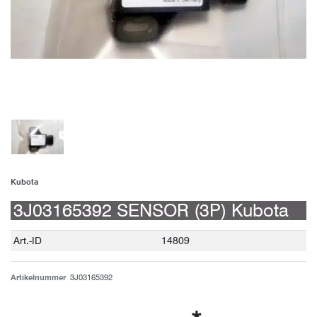
Kubota
3J03165392 SENSOR (3P) Kubota
Technisches
Wert
Art.-ID
14809
Merkmal
Artikelnummer
3J03165392