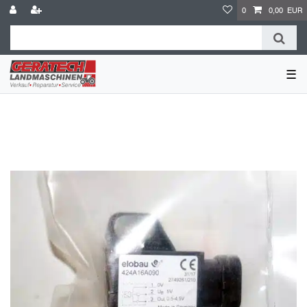
0
0,00 EUR
☰