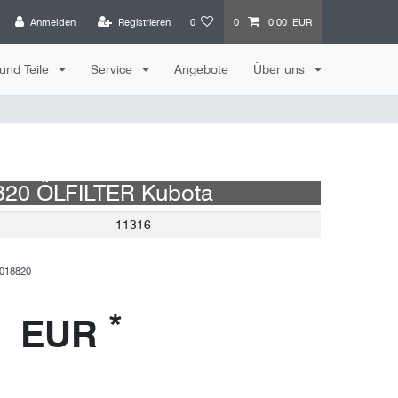
Anmelden
Registrieren
0
0
0,00 EUR
und Teile
Service
Angebote
Über uns
820 ÖLFILTER Kubota
11316
018820
*
7 EUR