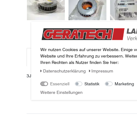
Wir nutzen Cookies auf unserer Website. Einige v
Website und Ihre Erfahrung zu verbessern. Weit
Beschreibung
Weitere Details
Fragen zum Arti
Ihren Rechten als Nutzer finden Sie hier:
Daten­schutz­erklärung
Impressum
3J08018820 ÖLFILTER Kubota
Essenziell
Statistik
Marketing
Weitere Einstellungen