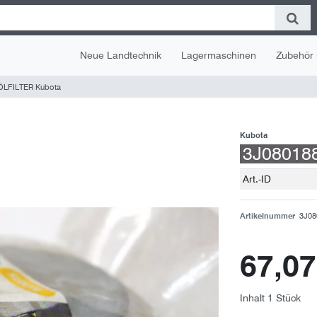
Neue Landtechnik
Lagermaschinen
Zubehör 
ÖLFILTER Kubota
Kubota
3J08018
Technisches
Wert
Art.-ID
Merkmal
Artikelnummer
3J08
67,0
Inhalt
1
Stück