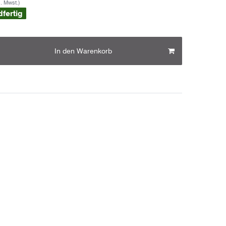
s. Mwst.)
dfertig
In den Warenkorb