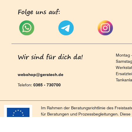
Folge uns auf:
Wir sind für dich da!
Montag -
Samstag 
Werksta
Ersatzte
webshop@geratech.de
Tankanl
Telefon:
0365 - 730700
Im Rahmen der Beratungsrichtlinie des Freistaa
für Beratungen und Prozessbegleitungen. Diese 
nachhaltigen positiven Entwicklung und Sicheru
Handlungsempfehlungen werden in einem Beratun