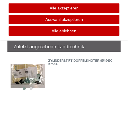
Lager / Ersatzteile
Tel.: 0365-7307016
Alle akzeptieren
panzer (at) geratech . de
Auswahl akzeptieren
Alle ablehnen
Zuletzt angesehene Landtechnik:
ZYLINDERSTIFT DOPPELKNOTER 9545490
Krone