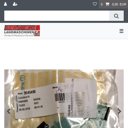
0
0,00 EUR
☰