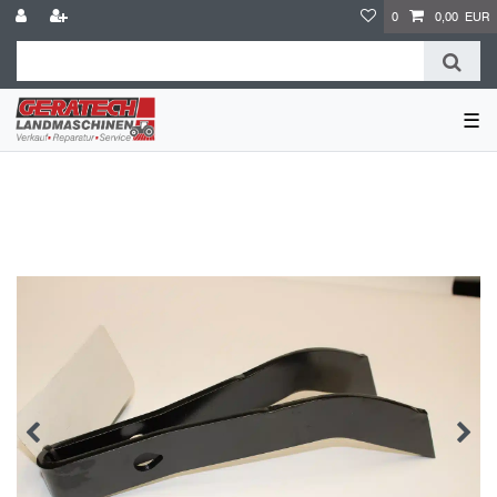
0
0,00 EUR
☰