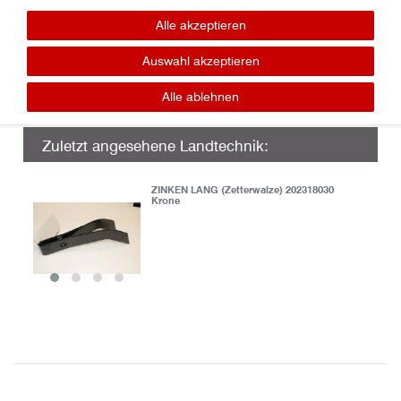
Lager / Ersatzteile
Tel.: 0365-7307016
Alle akzeptieren
panzer (at) geratech . de
Auswahl akzeptieren
Alle ablehnen
Zuletzt angesehene Landtechnik:
ZINKEN LANG (Zetterwalze) 202318030
Krone