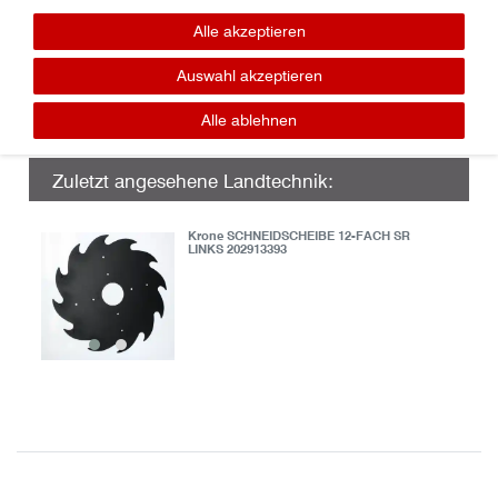
Lager / Ersatzteile
Tel.: 0365-7307016
Alle akzeptieren
panzer (at) geratech . de
Auswahl akzeptieren
Alle ablehnen
Zuletzt angesehene Landtechnik:
Krone SCHNEIDSCHEIBE 12-FACH SR
LINKS 202913393