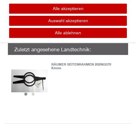
Lager / Ersatzteile
Tel.: 0365-7307016
Alle akzeptieren
panzer (at) geratech . de
Auswahl akzeptieren
Alle ablehnen
Zuletzt angesehene Landtechnik:
RÄUMER SEITENRAHMEN 202963370
Krone