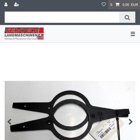
0
0,00 EUR
☰