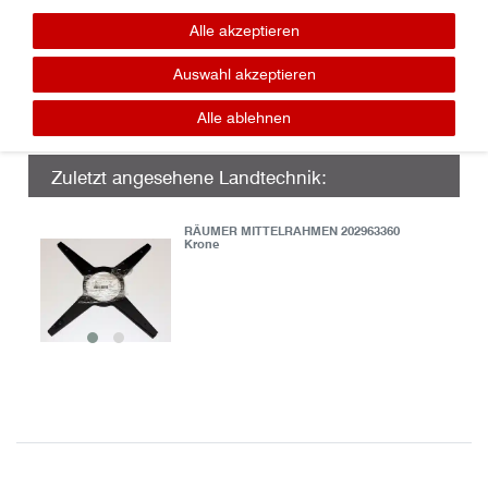
Lager / Ersatzteile
Tel.: 0365-7307016
Alle akzeptieren
panzer (at) geratech . de
Auswahl akzeptieren
Alle ablehnen
Zuletzt angesehene Landtechnik:
RÄUMER MITTELRAHMEN 202963360
Krone