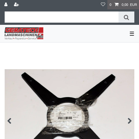
0
0,00 EUR
☰