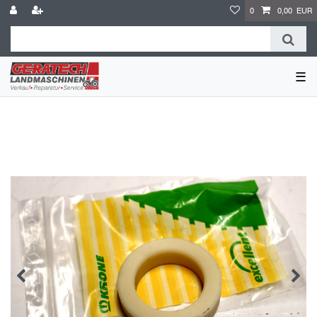
0
0,00 EUR
☰