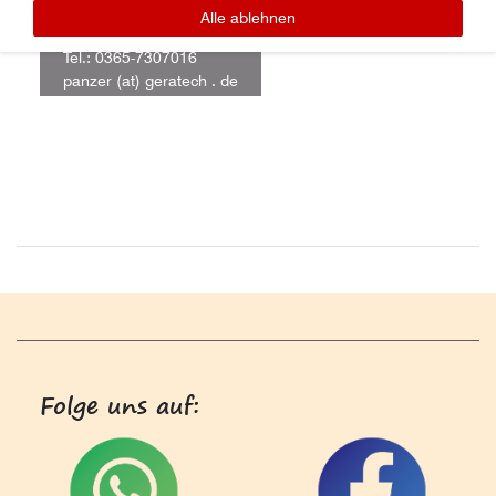
Linus Panzer
Alle ablehnen
Lager / Ersatzteile
Tel.: 0365-7307016
panzer (at) geratech . de
Folge uns auf: