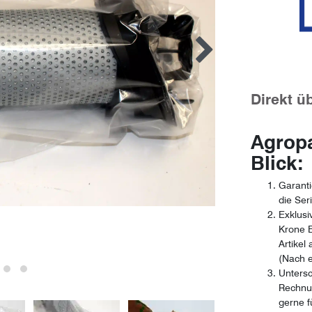
Direkt ü
Agropa
Blick:
Garanti
die Se
Exklusi
Krone E
Artikel
(Nach e
Untersc
Rechnun
gerne f