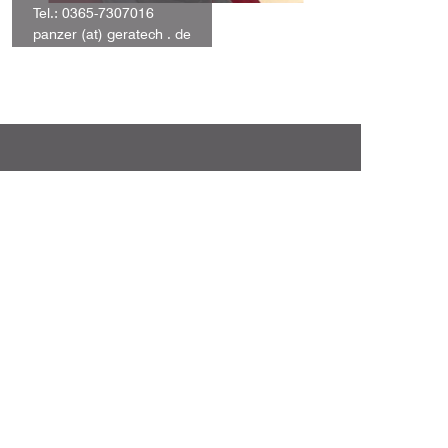
Tel.: 0365-7307016
panzer (at) geratech . de