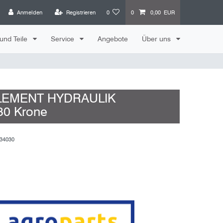
Anmelden
Registrieren
0
0
0,00 EUR
und Teile
Service
Angebote
Über uns
LEMENT HYDRAULIK
30 Krone
34030