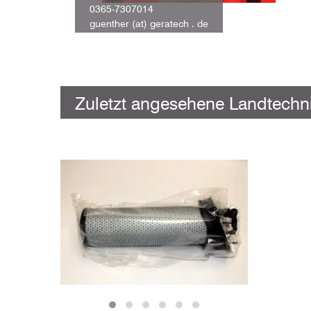
0365-7307014
guenther (at) geratech . de
Zuletzt angesehene Landtechni