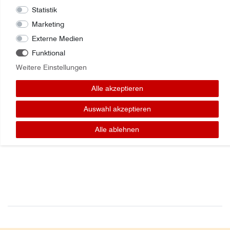
Statistik
Marketing
Externe Medien
Funktional
Zuletzt angesehene Artikel:
Weitere Einstellungen
ZYLINDER DW M20X80X1,5
Alle akzeptieren
NACHLAUFACHSE BPW J1563NN13 Joskin
Auswahl akzeptieren
Alle ablehnen