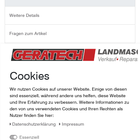
Weitere Details
Fragen zum Artikel
ZYLINDER DW M20X80X1,5 NACHLAUFACHSE BPW
J1563NN13, JOSKIN GÜLLEFASS DRAKKAR
Joskin - Artikelnummer:
J1563NN13
Cookies
Wir nutzen Cookies auf unserer Website. Einige von diesen
sind essenziell, während andere uns helfen, diese Website
und Ihre Erfahrung zu verbessern. Weitere Informationen zu
den von uns verwendeten Cookies und Ihren Rechten als
Nutzer finden Sie hier:
Daten­schutz­erklärung
Impressum
Essenziell