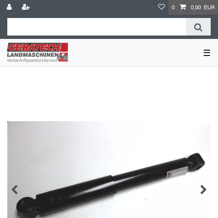
0
0,00 EUR
☰