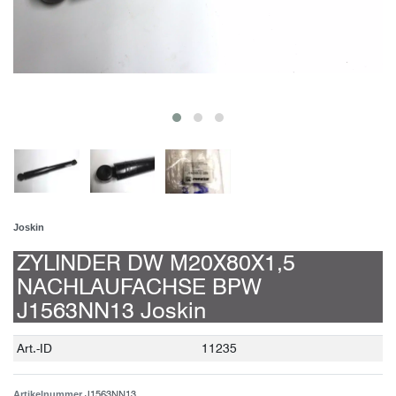
Joskin
ZYLINDER DW M20X80X1,5
NACHLAUFACHSE BPW
J1563NN13 Joskin
Technisches
Wert
Art.-ID
11235
Merkmal
J1563NN13
Artikelnummer