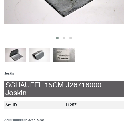
Joskin
SCHAUFEL 15CM J26718000
Joskin
Technisches
Wert
Art.-ID
11257
Merkmal
Artikelnummer
J26718000