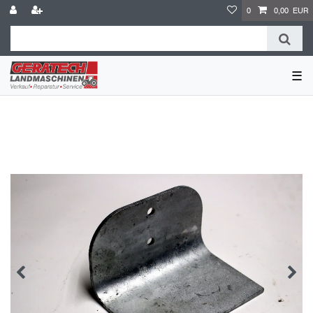
0
0,00 EUR
☰