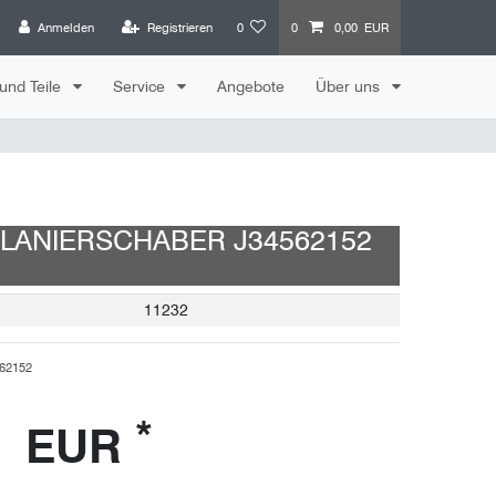
Anmelden
Registrieren
0
0
0,00 EUR
und Teile
Service
Angebote
Über uns
LANIERSCHABER J34562152
11232
62152
*
7 EUR