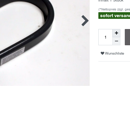
Inhalt
1
Stück
(*Nettopreis zzgl. ge
sofort versan
Wunschliste