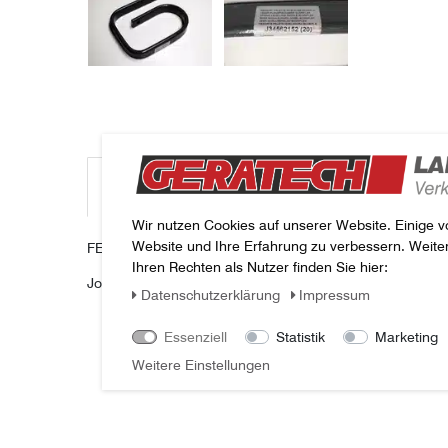
Beschreibung
Weitere Details
Fragen zum Arti
Wir nutzen Cookies auf unserer Website. Einige v
Website und Ihre Erfahrung zu verbessern. Weit
FEDER PLANIERSCHABER J34562152, JOSKIN SCARIF
Ihren Rechten als Nutzer finden Sie hier:
Joskin - Artikelnummer:
J34562152
Daten­schutz­erklärung
Impressum
Essenziell
Statistik
Marketing
217x186mm
Weitere Einstellungen