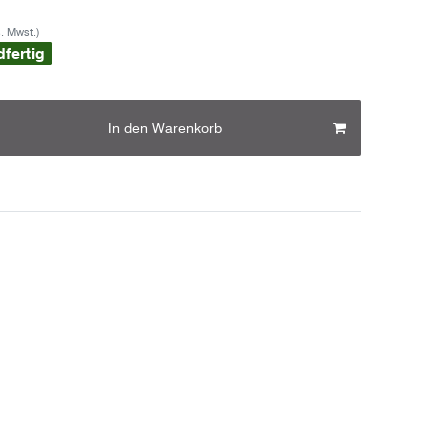
s. Mwst.)
dfertig
In den Warenkorb