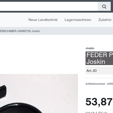
Neue Landtechnik
Lagermaschinen
Zubehör 
ERSCHABER J34562152 Joskin
Joskin
FEDER P
Joskin
Technisches
Wert
Art.-ID
Merkmal
Artikelnummer
J345
53,8