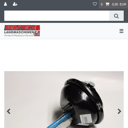
0
0,00 EUR
☰