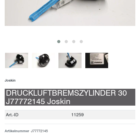
Joskin
DRUCKLUFTBREMSZYLINDER 30
J77772145 Joskin
Technisches
Wert
Art.-ID
11259
Merkmal
Artikelnummer
J77772145