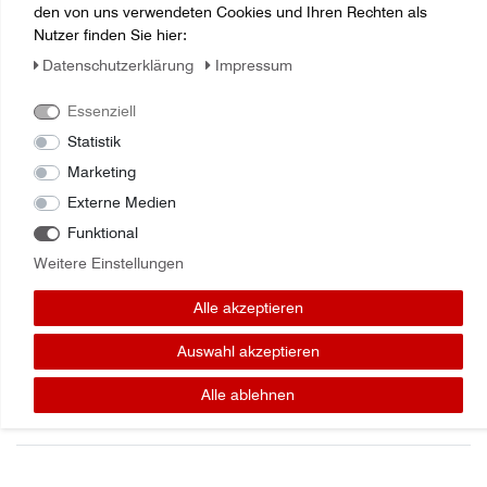
den von uns verwendeten Cookies und Ihren Rechten als
Nutzer finden Sie hier:
Daten­schutz­erklärung
Impressum
Essenziell
Zuletzt angesehene Artikel:
Statistik
Marketing
BOLZEN RADHALTER J52717000 Joskin
Externe Medien
Funktional
Weitere Einstellungen
Alle akzeptieren
Auswahl akzeptieren
Alle ablehnen