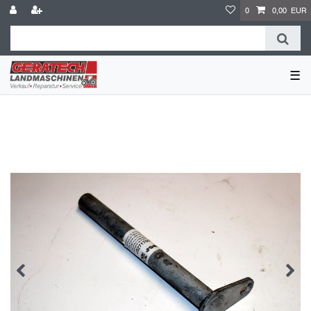
0
0,00 EUR
☰