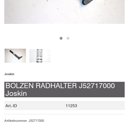
Joskin
BOLZEN RADHALTER J52717000
Joskin
Technisches
Wert
Art.-ID
11253
Merkmal
Artikelnummer
J52717000