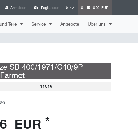
Anmelden
Registrieren
0
0
0,00 EUR
und Teile
Service
Angebote
Über uns
lze SB 400/1971/C40/9P
 Farmet
11016
679
*
66 EUR