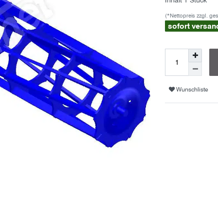
Inhalt
1
Stück
(*Nettopreis zzgl. ge
sofort versan
Wunschliste