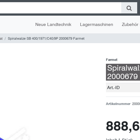
Neue Landtechnik
Lagermaschinen
Zubehör 
at
Spiralwalze SB 400/1971/C40/9P 2000679 Farmet
Farmet
Spiralwa
2000679
Technisches
Wert
Art.-ID
Merkmal
Artikelnummer
2000
888,