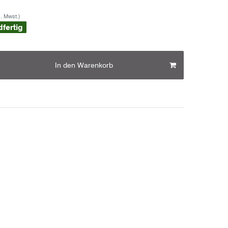
s. Mwst.)
dfertig
In den Warenkorb