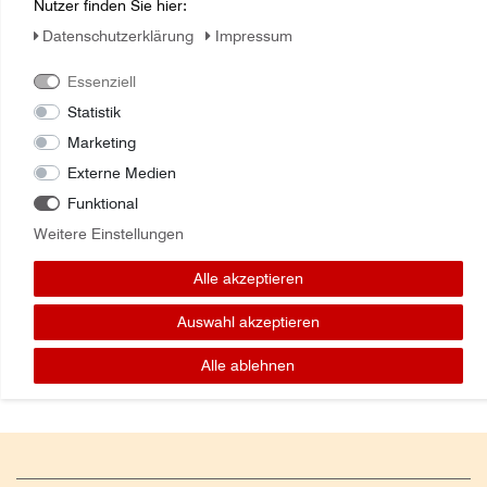
Nutzer finden Sie hier:
Daten­schutz­erklärung
Impressum
Zuletzt angesehene Artikel:
Essenziell
Statistik
Motorölfilter 84287923 CNH Industrial
Marketing
Externe Medien
Funktional
Weitere Einstellungen
Alle akzeptieren
Auswahl akzeptieren
Alle ablehnen