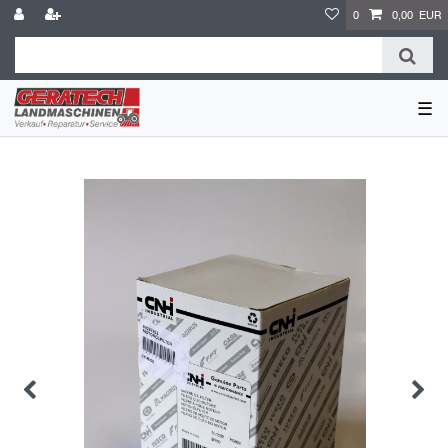
0
0,00 EUR
☰