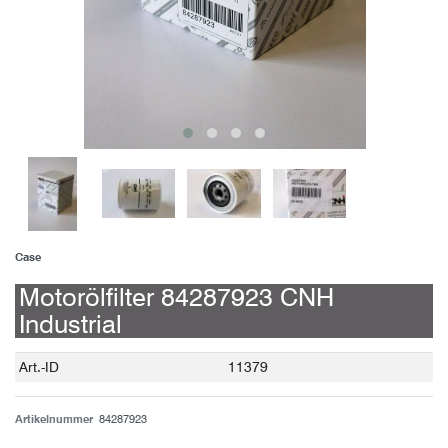
Case
Motorölfilter 84287923 CNH
Industrial
Technisches
Wert
Art.-ID
11379
Merkmal
Artikelnummer
84287923