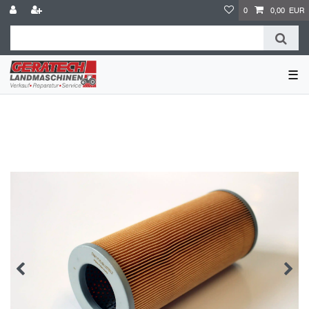
0
0,00 EUR
☰