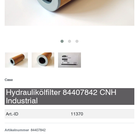
Case
Hydraulikölfilter 84407842 CNH
Industrial
Technisches
Wert
Art.-ID
11370
Merkmal
Artikelnummer
84407842