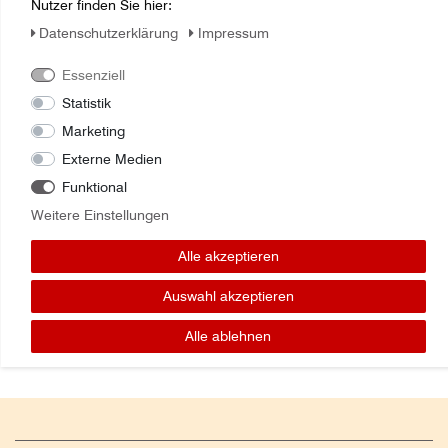
Nutzer finden Sie hier:
Daten­schutz­erklärung
Impressum
Zuletzt angesehene Artikel:
Essenziell
Statistik
Hydraulikölfilter 84407842 CNH Industrial
Marketing
Externe Medien
Funktional
Weitere Einstellungen
Alle akzeptieren
Auswahl akzeptieren
Alle ablehnen