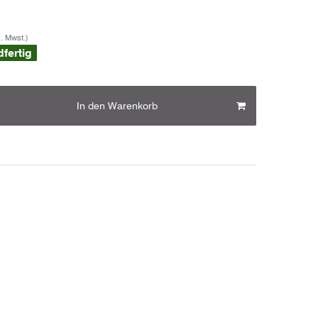
s. Mwst.)
dfertig
In den Warenkorb