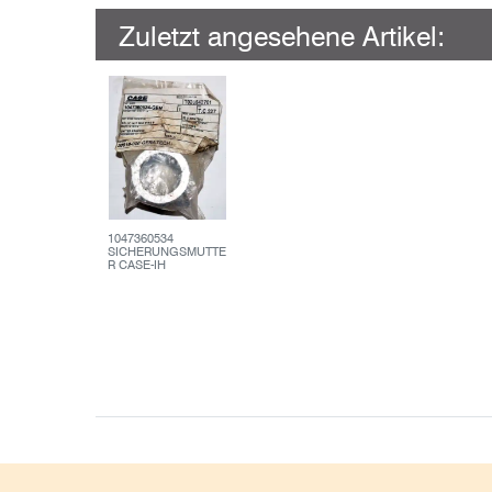
Zuletzt angesehene Artikel:
1047360534
SICHERUNGSMUTTE
R CASE-IH