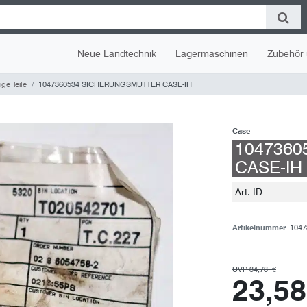
Neue Landtechnik
Lagermaschinen
Zubehör 
ge Teile
1047360534 SICHERUNGSMUTTER CASE-IH
Case
104736
CASE-IH
Technisches
Wert
Art.-ID
Merkmal
Artikelnummer
1047
UVP 34,73 €
23,5