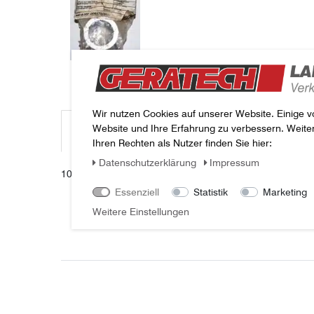
Wir nutzen Cookies auf unserer Website. Einige v
Website und Ihre Erfahrung zu verbessern. Weit
Beschreibung
Weitere Details
Fragen zum Arti
Ihren Rechten als Nutzer finden Sie hier:
Daten­schutz­erklärung
Impressum
1047360534 SICHERUNGSMUTTER passend für Case IH
Essenziell
Statistik
Marketing
Weitere Einstellungen