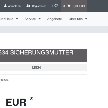
Anmelden
Registrieren
0
0
0,00 EUR
und Teile
Service
Angebote
Über uns
0534 SICHERUNGSMUTTER
12534
360534
*
8 EUR