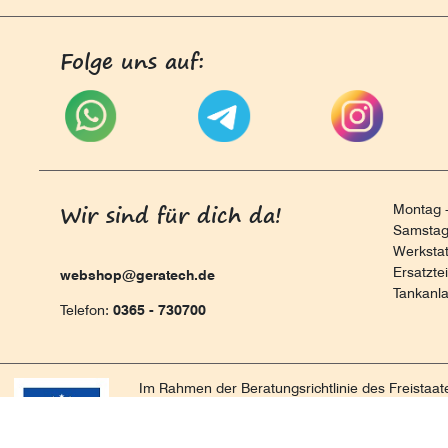
Folge uns auf:
Wir sind für dich da!
Montag -
Samstag 
Werksta
Ersatzte
webshop@geratech.de
Tankanl
Telefon:
0365 - 730700
Im Rahmen der Beratungsrichtlinie des Freistaa
für Beratungen und Prozessbegleitungen. Diese 
nachhaltigen positiven Entwicklung und Sicheru