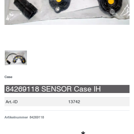
Case
84269118 SENSOR Case IH
Technisches
Wert
Art.-ID
13742
Merkmal
Artikelnummer
84269118