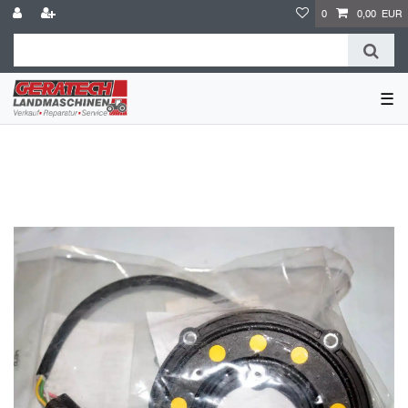
0
0,00 EUR
☰