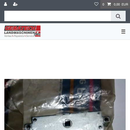
0
0,00 EUR
☰