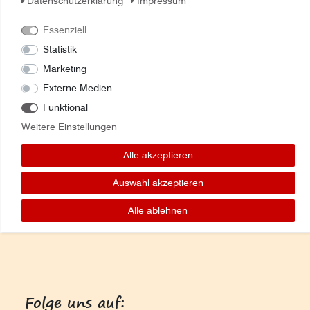
Daten­schutz­erklärung
Impressum
Zuletzt angesehene Artikel:
Essenziell
060533928 Schloss CASE-IH
Statistik
Marketing
Externe Medien
Funktional
Weitere Einstellungen
Alle akzeptieren
Auswahl akzeptieren
Alle ablehnen
Folge uns auf: