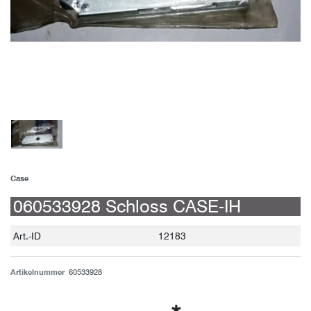
Case
060533928 Schloss CASE-IH
Technisches
Wert
Art.-ID
12183
Merkmal
Artikelnummer
60533928