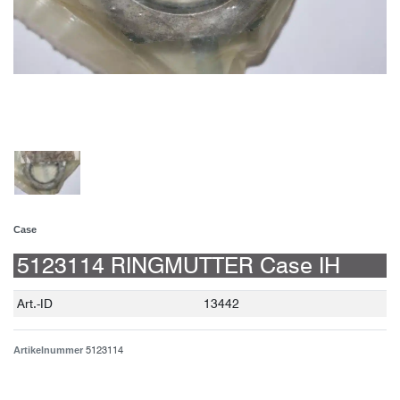
Case
5123114 RINGMUTTER Case IH
Technisches
Wert
Art.-ID
13442
Merkmal
5123114
Artikelnummer