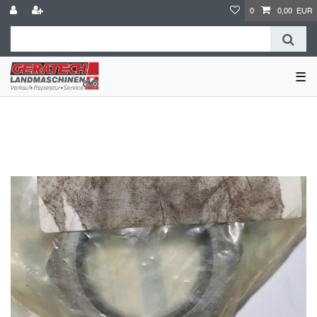
0
0,00 EUR
☰