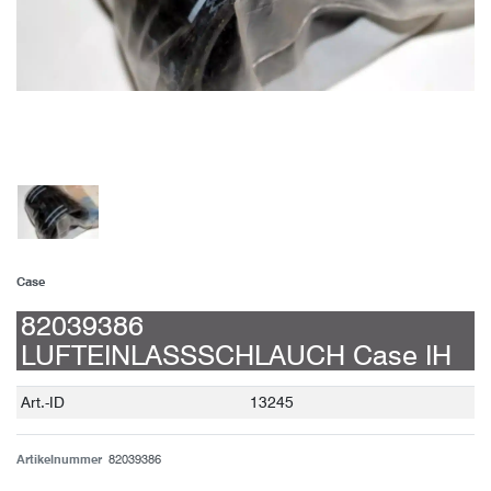
Case
82039386
LUFTEINLASSSCHLAUCH Case IH
Technisches
Wert
Art.-ID
13245
Merkmal
Artikelnummer
82039386