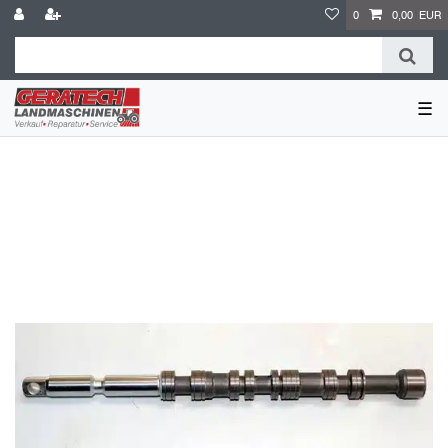
0
0,00 EUR
☰