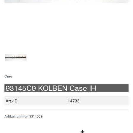
Case
93145C9 KOLBEN Case IH
Technisches
Wert
Art.-ID
14733
Merkmal
Artikelnummer
93145C9