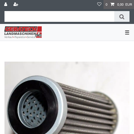
0
0,00 EUR
☰