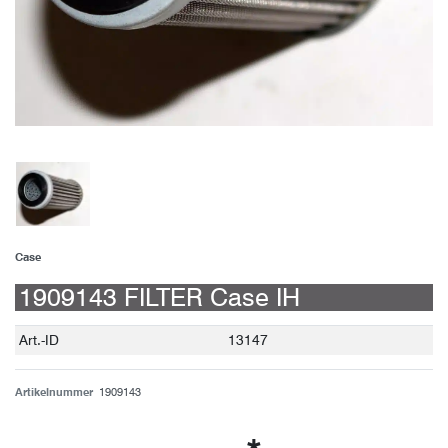
Case
1909143 FILTER Case IH
Technisches
Wert
Art.-ID
13147
Merkmal
Artikelnummer
1909143