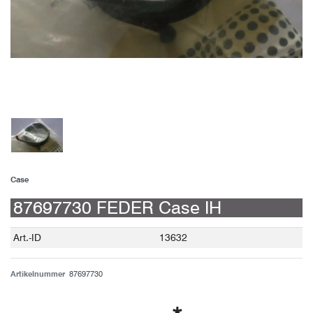
Case
87697730 FEDER Case IH
Technisches
Wert
Art.-ID
13632
Merkmal
Artikelnummer
87697730