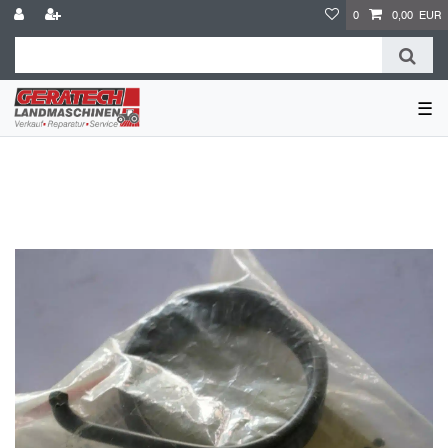
0
0,00 EUR
☰