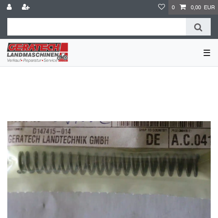
0
0,00 EUR
☰