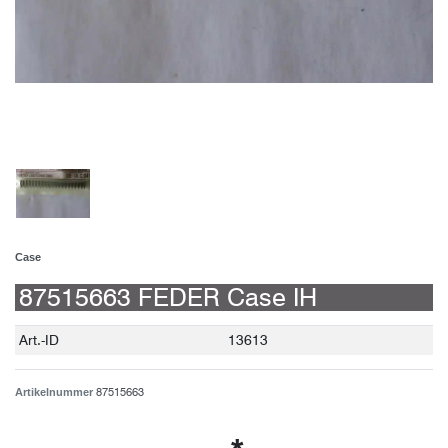
Case
87515663 FEDER Case IH
Technisches
Wert
Art.-ID
13613
Merkmal
87515663
Artikelnummer