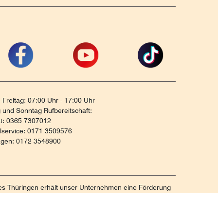
 Freitag: 07:00 Uhr - 17:00 Uhr
und Sonntag Rufbereitschaft:
tt: 0365 7307012
ilservice: 0171 3509576
agen: 0172 3548900
tes Thüringen erhält unser Unternehmen eine Förderung
unterstützen Strategien zum Aufbau und zur
ng von KMUs. Die daraus resultierenden Ergebnisse und
gsbericht festgehalten. Die Förderung erfolgt aus