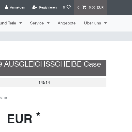
Anmelden
Registrieren
0
0
0,00 EUR
und Teile
Service
Angebote
Über uns
9 AUSGLEICHSSCHEIBE Case
14514
6219
*
0 EUR