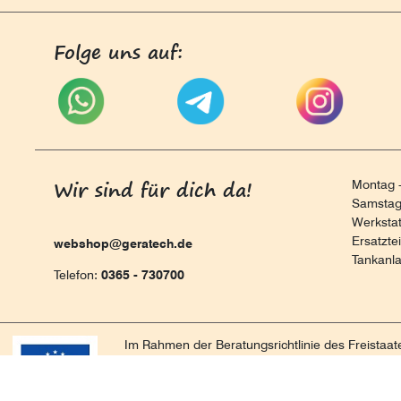
Folge uns auf:
Wir sind für dich da!
Montag -
Samstag 
Werksta
Ersatzte
webshop@geratech.de
Tankanl
Telefon:
0365 - 730700
Im Rahmen der Beratungsrichtlinie des Freistaa
für Beratungen und Prozessbegleitungen. Diese 
nachhaltigen positiven Entwicklung und Sicheru
Handlungsempfehlungen werden in einem Beratun