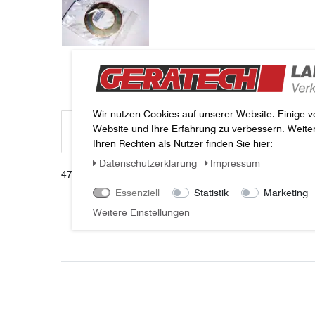
Wir nutzen Cookies auf unserer Website. Einige v
Website und Ihre Erfahrung zu verbessern. Weit
Beschreibung
Weitere Details
Fragen zum Arti
Ihren Rechten als Nutzer finden Sie hier:
Daten­schutz­erklärung
Impressum
47456219 AUSGLEICHSSCHEIBE Case IH
Essenziell
Statistik
Marketing
Weitere Einstellungen