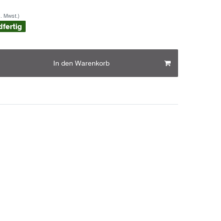
s. Mwst.)
dfertig
In den Warenkorb