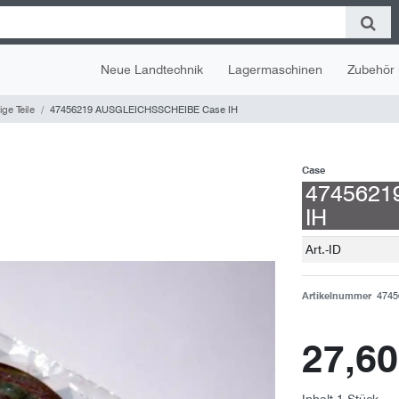
Neue Landtechnik
Lagermaschinen
Zubehör 
ge Teile
47456219 AUSGLEICHSSCHEIBE Case IH
Case
4745621
IH
Technisches
Wert
Art.-ID
Merkmal
Artikelnummer
4745
27,6