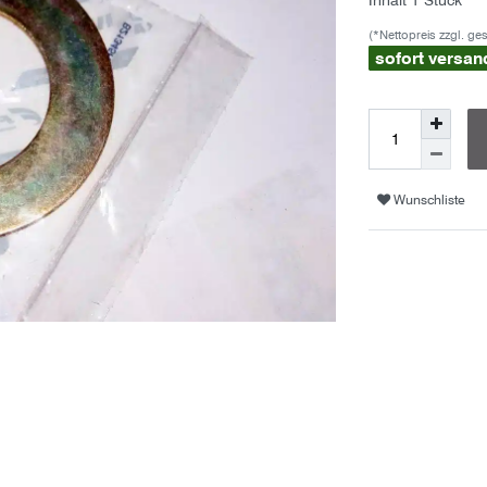
Inhalt
1
Stück
(*Nettopreis zzgl. ge
sofort versan
Wunschliste