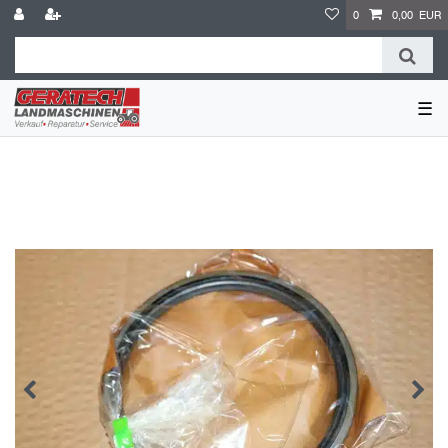
0
0,00 EUR
☰