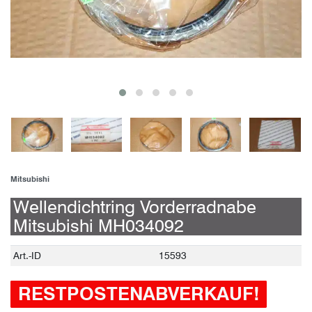
Mitsubishi
Wellendichtring Vorderradnabe
Mitsubishi MH034092
Technisches
Wert
Art.-ID
15593
Merkmal
RESTPOSTENABVERKAUF!