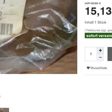
UVP 23,53 €
15,1
Inhalt
1
Stück
(*Nettopreis zzgl. ge
sofort versan
Wunschliste