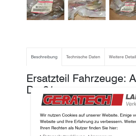
Beschreibung
Technische Daten
Weitere Detai
Ersatzteil Fahrzeuge:
D=61
Hersteller: Mitsubishi,
Ersatzteilnummer: MC352232,
original, neuwertig,
Wir nutzen Cookies auf unserer Website. Einige v
für Fahrzeuge
Website und Ihre Erfahrung zu verbessern. Weit
Ihren Rechten als Nutzer finden Sie hier: