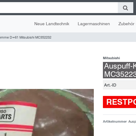
Neue Landtechnik
Lagermaschinen
Zubehör 
lemme D=61 Mitsubishi MC352232
Mitsubishi
Auspuff-
MC3522
Technisches
Wert
Art.-ID
Merkmal
RESTP
Artikelnummer
Ausp