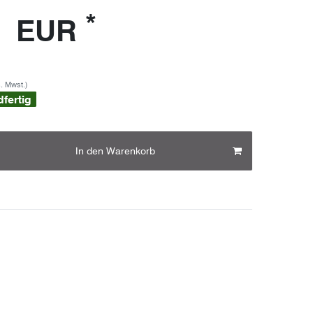
*
3 EUR
s. Mwst.)
dfertig
In den Warenkorb