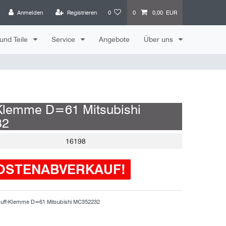
Anmelden
Registrieren
0
0
0,00 EUR
und Teile
Service
Angebote
Über uns
Klemme D=61 Mitsubishi
32
16198
OSTENABVERKAUF!
uff-Klemme D=61 Mitsubishi MC352232