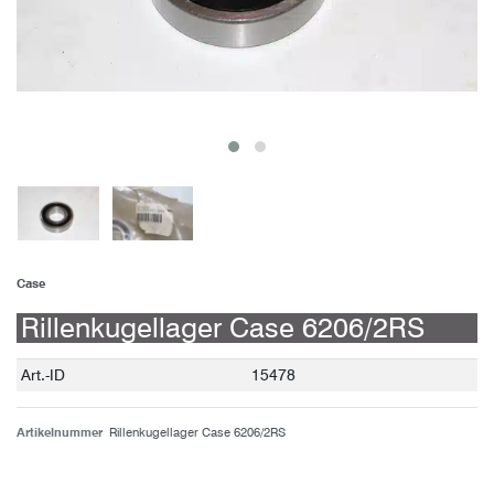
Case
Rillenkugellager Case 6206/2RS
Technisches
Wert
Art.-ID
15478
Merkmal
Artikelnummer
Rillenkugellager Case 6206/2RS