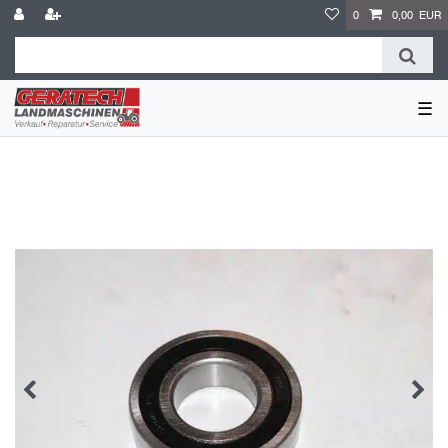
0
0,00 EUR
☰