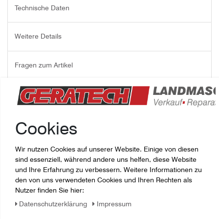
Technische Daten
Weitere Details
Fragen zum Artikel
Ersatzteil Landtechnik:
Rillenkugellager
Cookies
Hersteller: Case ,
Ersatzteilnummer: 6206/2RS,
Wir nutzen Cookies auf unserer Website. Einige von diesen
original, neuwertig,
sind essenziell, während andere uns helfen, diese Website
für Landmaschinen oder Baumaschinen
und Ihre Erfahrung zu verbessern. Weitere Informationen zu
den von uns verwendeten Cookies und Ihren Rechten als
Nutzer finden Sie hier:
Daten­schutz­erklärung
Impressum