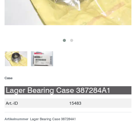
Case
Lager Bearing Case 387284A1
Technisches
Wert
Art.-ID
15483
Merkmal
Artikelnummer
Lager Bearing Case 387284A1