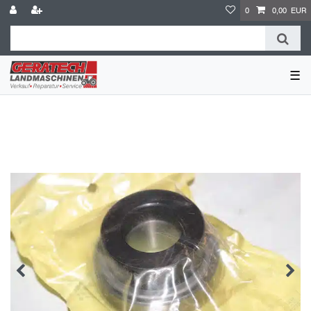
0
0,00 EUR
☰