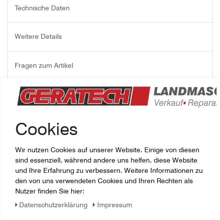
Technische Daten
Weitere Details
Fragen zum Artikel
Ersatzteil Landtechnik:
Lager Bearing
Cookies
Hersteller: Case,
Ersatzteilnummer: 387284A1,
Wir nutzen Cookies auf unserer Website. Einige von diesen
original, neuwertig,
sind essenziell, während andere uns helfen, diese Website
für Landmaschinen oder Baumaschinen
und Ihre Erfahrung zu verbessern. Weitere Informationen zu
den von uns verwendeten Cookies und Ihren Rechten als
Nutzer finden Sie hier:
Daten­schutz­erklärung
Impressum