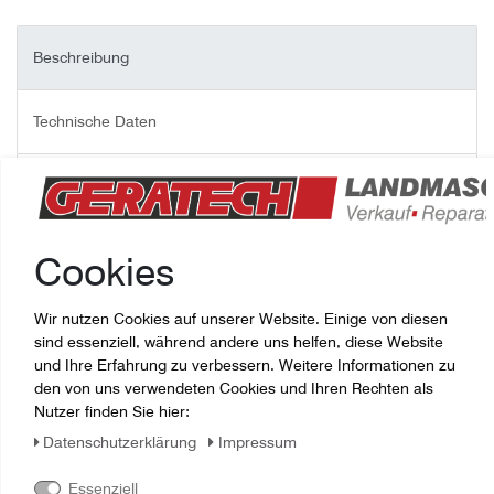
Beschreibung
Technische Daten
Weitere Details
Fragen zum Artikel
Cookies
Ersatzteil: Federn-Kit, 4 Stück für Seat Toledo, Hersteller: SEAT,
Wir nutzen Cookies auf unserer Website. Einige von diesen
Ersatzteilnummer: unbekannt, original, neuwertig
sind essenziell, während andere uns helfen, diese Website
und Ihre Erfahrung zu verbessern. Weitere Informationen zu
den von uns verwendeten Cookies und Ihren Rechten als
Nutzer finden Sie hier:
Daten­schutz­erklärung
Impressum
Essenziell