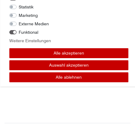
Statistik
Marketing
Externe Medien
Funktional
Zuletzt angesehene Artikel:
Weitere Einstellungen
Federn-Kit, 4 Stück für Seat Toledo SEAT
Alle akzeptieren
unbekannt
Auswahl akzeptieren
Alle ablehnen