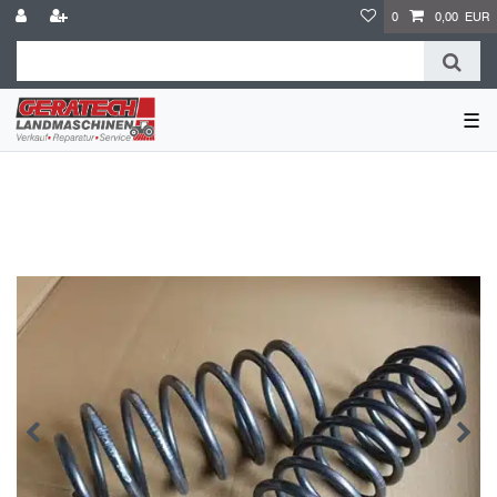
0
0,00 EUR
☰